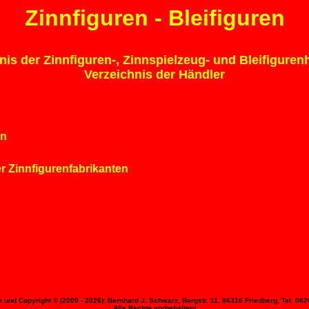
Zinnfiguren - Bleifiguren
nis der Zinnfiguren-, Zinnspielzeug- und Bleifigurenh
Verzeichnis der Händler
en
r Zinnfigurenfabrikanten
und Copyright © (2009 - 2026): Bernhard J. Schwarz, Bergstr. 11, 86316 Friedberg, Tel. 0
Alle Rechte vorbehalten!